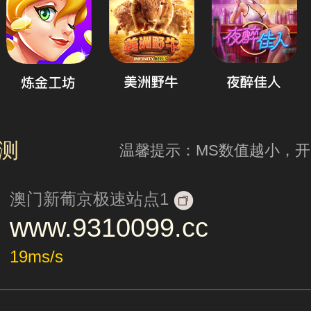
测
温馨提示：MS数值越小，
澳门新葡京极速站点1
www.9310099.cc
19ms/s